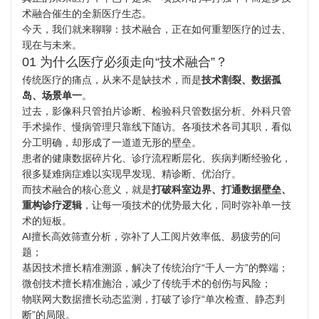
术融合催生的全新医疗生态。
今天，我们就来聊聊：技术融合，正在如何重塑医疗的过去、
现在与未来。
01 为什么医疗必须走向“技术融合”？
传统医疗的痛点，从来不是缺技术，而是
技术割裂、数据孤
岛、场景单一
。
过去，影像科只管拍片诊断、检验科只管数据分析、外科只管
手术操作、慢病管理只靠线下随访。各项技术各司其职，看似
分工明确，却形成了一道道无形的壁垒。
患者的健康数据碎片化、诊疗流程断层化、疾病判断经验化，
很多疑难病症难以实现早发现、精诊断、优治疗。
而技术融合的核心意义，就是
打破科室边界、打通数据壁垒、
重构诊疗逻辑
，让每一项技术的优势最大化，同时弥补单一技
术的短板。
AI擅长高效筛查分析，弥补了人工阅片效率低、易疲劳的问
题；
基因技术擅长精准溯源，解决了传统治疗“千人一方”的弊端；
微创技术擅长精准施治，减少了传统手术的创伤与风险；
物联网大数据擅长动态监测，打破了诊疗“单次检查、静态判
断”的局限。