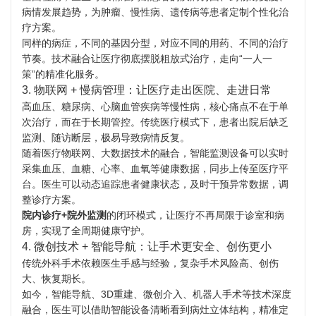
病情发展趋势，为肿瘤、慢性病、遗传病等患者定制个性化治
疗方案。
同样的病症，不同的基因分型，对应不同的用药、不同的治疗
节奏。技术融合让医疗彻底摆脱粗放式治疗，走向“一人一
策”的精准化服务。
3. 物联网 + 慢病管理：让医疗走出医院、走进日常
高血压、糖尿病、心脑血管疾病等慢性病，核心痛点不在于单
次治疗，而在于长期管控。传统医疗模式下，患者出院后缺乏
监测、随访断层，极易导致病情反复。
随着医疗物联网、大数据技术的融合，智能监测设备可以实时
采集血压、血糖、心率、血氧等健康数据，同步上传至医疗平
台。医生可以动态追踪患者健康状态，及时干预异常数据，调
整诊疗方案。
院内诊疗+院外监测
的闭环模式，让医疗不再局限于诊室和病
房，实现了全周期健康守护。
4. 微创技术 + 智能导航：让手术更安全、创伤更小
传统外科手术依赖医生手感与经验，复杂手术风险高、创伤
大、恢复期长。
如今，智能导航、3D重建、微创介入、机器人手术等技术深度
融合，医生可以借助智能设备清晰看到病灶立体结构，精准定