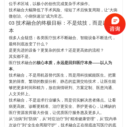
位手术区域，以极小的创伤完成复杂手术操作。
技术融合大幅降低了手术风险、缩短了术后恢复周期，让“大病
微创治、小病快速治”成为常态。
03 技术融合的终极目标：不是炫技，而是以人为
本
很多人会疑惑：各类医疗技术不断融合、智能设备不断迭代，
最终到底改变了什么？
是更先进的设备？更复杂的技术？还是更高效的流程？
其实都不是。
医疗技术融合的
核心本质，永远是回归医疗本身——以人为
本
。
技术融合，不是用机器替代医生，而是用科技赋能医生。把重
复的筛查、繁琐的数据分析、静态的监测交给技术，让医生能
够把更多时间和精力，放在病情研判、方案定制、医患沟通、
人文关怀上。
技术融合，不是追求行业噱头，而是切实解决患者痛点。让看
病更高效、诊断更精准、治疗更安全、养护更省心，让稀缺的
医疗资源发挥最大价值，让优质医疗服务惠及更多人。
从“治病”到“防病”，从“对症治疗”到“精准健康管理”，从“院内单
次诊疗”到“全生命周期守护”，技术融合正在彻底改写医疗的底