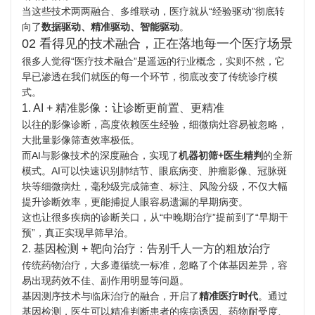
当这些技术两两融合、多维联动，医疗就从“经验驱动”彻底转
向了
数据驱动、精准驱动、智能驱动
。
02 看得见的技术融合，正在落地每一个医疗场景
很多人觉得“医疗技术融合”是遥远的行业概念，实则不然，它
早已渗透在我们就医的每一个环节，彻底改变了传统诊疗模
式。
1. AI + 精准影像：让诊断更前置、更精准
以往的影像诊断，高度依赖医生经验，细微病灶容易被忽略，
大批量影像筛查效率极低。
而AI与影像技术的深度融合，实现了
机器初筛+医生精判
的全新
模式。AI可以快速识别肺结节、眼底病变、肿瘤影像、冠脉斑
块等细微病灶，毫秒级完成筛查、标注、风险分级，不仅大幅
提升诊断效率，更能捕捉人眼容易遗漏的早期病变。
这也让很多疾病的诊断关口，从“中晚期治疗”提前到了“早期干
预”，真正实现早筛早治。
2. 基因检测 + 靶向治疗：告别千人一方的粗放治疗
传统药物治疗，大多遵循统一标准，忽略了个体基因差异，容
易出现药效不佳、副作用明显等问题。
基因测序技术与临床治疗的融合，开启了
精准医疗时代
。通过
基因检测，医生可以精准判断患者的疾病诱因、药物耐受度、