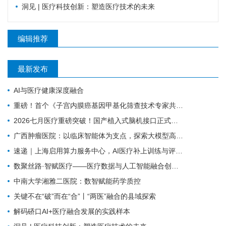
洞见 | 医疗科技创新：塑造医疗技术的未来
编辑推荐
最新发布
AI与医疗健康深度融合
重磅！首个《子宫内膜癌基因甲基化筛查技术专家共识（2026版）》正式发布！
2026七月医疗重磅突破！国产植入式脑机接口正式临床落地，瘫痪康复迎来质变
广西肿瘤医院：以临床智能体为支点，探索大模型高质量发展路径
速递｜上海启用算力服务中心，AI医疗补上训练与评测底座
数聚丝路·智赋医疗——医疗数据与人工智能融合创新实践
中南大学湘雅二医院：数智赋能药学质控
关键不在“破”而在“合”丨“两医”融合的县域探索
解码硚口AI+医疗融合发展的实践样本