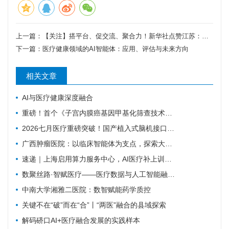
上一篇：
【关注】搭平台、促交流、聚合力！新华社点赞江苏：以高质量数据促“AI+医疗健康”融合创新
下一篇：
医疗健康领域的AI智能体：应用、评估与未来方向
相关文章
AI与医疗健康深度融合
重磅！首个《子宫内膜癌基因甲基化筛查技术专家共识（2026版）》正式发布！
2026七月医疗重磅突破！国产植入式脑机接口正式临床落地，瘫痪康复迎来质变
广西肿瘤医院：以临床智能体为支点，探索大模型高质量发展路径
速递｜上海启用算力服务中心，AI医疗补上训练与评测底座
数聚丝路·智赋医疗——医疗数据与人工智能融合创新实践
中南大学湘雅二医院：数智赋能药学质控
关键不在“破”而在“合”丨“两医”融合的县域探索
解码硚口AI+医疗融合发展的实践样本