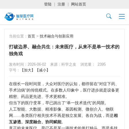
登陆
|
注册
|
网站首页
当前位置：
首页
>
技术融合与创新应用
打破边界、融合共生：未来医疗，从来不是单一技术的
独角戏
发布时间：2026-06-02
来源：科学之友
浏览量：
2395
字号：
【加大】
【减小】
在很长一段时间里，大众对医疗的认知，都停留在“对症下药、
手术治病”的传统模式。在多数人印象中，医疗进步就是设备更
精密、药品更先进、手术更精准。
但当下的医疗变革，早已跳出了“单一技术迭代”的局限。
人工智能、大数据、精准影像、基因检测、微创介入、物联
网……各类医疗相关技术不再是独立发展、各自为战，而是
相
互渗透、深度融合、协同赋能
。
真正的未来医疗，早已不是某一项技术的单打独斗，而是多技