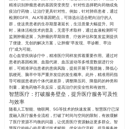
精准识别肿瘤患者的基因突变类型，针对性选择靶向药物或免
疫治疗药物，让治疗更具针对性。例如，针对肺癌患者，通过
检测EGFR、ALK等基因靶点，可筛选出适合靶向治疗的人
群，使这类患者的生存期显著延长，生活质量大幅提升。同
时，液体活检技术的普及，无需手术取样，通过血液检测即可
监测肿瘤进展，为肿瘤的早期筛查、疗效评估和复发监测提供
了便捷、无创的解决方案，让肿瘤“早发现、早诊断、早治
疗”成为可能。
在心血管疾病诊疗中，精准医疗同样发挥着重要作用。通过对
患者的基因检测、血脂代谢、血压波动等多维度数据进行分
析，可精准评估患者的患病风险，提前开展干预措施，降低心
肌梗死、脑卒中等严重并发症的发生概率。此外，精准用药指
导可根据患者的个体代谢差异，调整降压药、降脂药的种类和
剂量，避免药物不良反应，提高治疗的安全性和有效性。
智慧医疗：打破服务壁垒，提升医疗服务可及性
与效率
随着人工智能、物联网、5G等技术的快速发展，智慧医疗已深
度融入医疗服务全流程，打破了时间与空间的限制，有效缓解
了医疗资源不均衡的问题，让优质医疗资源触达更多群众。智
慧医疗的核心的是通过技术赋能，优化诊疗流程、提升服务效