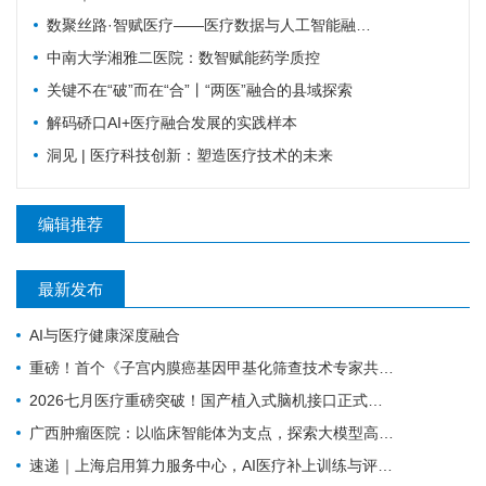
数聚丝路·智赋医疗——医疗数据与人工智能融合创新实践
中南大学湘雅二医院：数智赋能药学质控
关键不在“破”而在“合”丨“两医”融合的县域探索
解码硚口AI+医疗融合发展的实践样本
洞见 | 医疗科技创新：塑造医疗技术的未来
编辑推荐
最新发布
AI与医疗健康深度融合
重磅！首个《子宫内膜癌基因甲基化筛查技术专家共识（2026版）》正式发布！
2026七月医疗重磅突破！国产植入式脑机接口正式临床落地，瘫痪康复迎来质变
广西肿瘤医院：以临床智能体为支点，探索大模型高质量发展路径
速递｜上海启用算力服务中心，AI医疗补上训练与评测底座