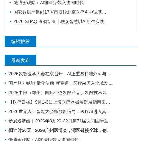
链博会观察：AI将医疗带入协同时代
国家数据局组织17省市取经北京医疗AI中试基地！国家数据要素综合试验区医疗数据流通利用专题现场会召开
2026 SHAQ 圆满结束丨联众智慧以AI原生实践赋能数智医院建设
编辑推荐
最新发布
2026数智医学大会在京召开：AI正重塑精准外科与基层医疗
国产算力赋能“量化健康”新赛道，医疗AI迈入全域发展新阶段
2026中部（郑州）国际生物发酵产品、发酵技术装备博览会
【医疗器械】9月1-3日上海医疗器械展​逛展指南来了！
2026世界人工智能大会释放新信号：医疗AI进入真实场景落地时代
参展邀请函｜2026年8月20-22日第71届沈阳国际医疗器械展览会
倒计时50天 | 2026广州医博会，湾区链接全球，创新驱动健康
链博会观察：AI将医疗带入协同时代