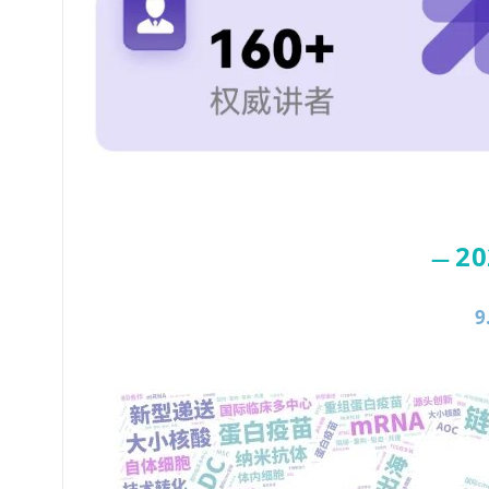
2
—
9