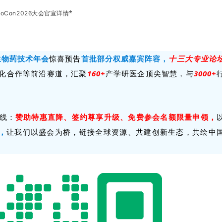
大会官宣详情*
ioCon2026
际生物药技术年会
惊喜预告
首批部分权威嘉宾阵容，
十三大专业论
化合作等前沿赛道，汇聚
160+
产学研医企顶尖智慧，与
3000+
线：
赞助特惠直降、签约尊享升级、免费参会名额限量申领，
海，
让我们以盛会为桥，链接全球资源、共建创新生态，共绘中