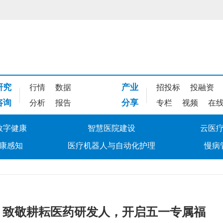
研究
产业
行情
数据
招投标
投融资
咨询
分享
分析
报告
专栏
视频
在
数字健康
智慧医院建设
云医
康感知
医疗机器人与自动化护理
慢病
解锁！致敬耕耘医药研发人，开启五一专属福