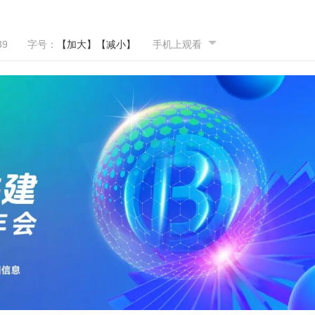
39
字号：
【加大】
【减小】
手机上观看