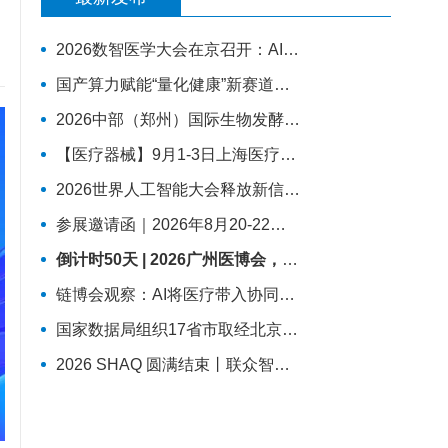
2026数智医学大会在京召开：AI正重塑精准外科与基层医疗
国产算力赋能“量化健康”新赛道，医疗AI迈入全域发展新阶段
2026中部（郑州）国际生物发酵产品、发酵技术装备博览会
【医疗器械】9月1-3日上海医疗器械展​逛展指南来了！
2026世界人工智能大会释放新信号：医疗AI进入真实场景落地时代
参展邀请函｜2026年8月20-22日第71届沈阳国际医疗器械展览会
倒计时50天 | 2026广州医博会，湾区链接全球，创新驱动健康
链博会观察：AI将医疗带入协同时代
国家数据局组织17省市取经北京医疗AI中试基地！国家数据要素综合试验区医疗数据流通利用专题现场会召开
2026 SHAQ 圆满结束丨联众智慧以AI原生实践赋能数智医院建设