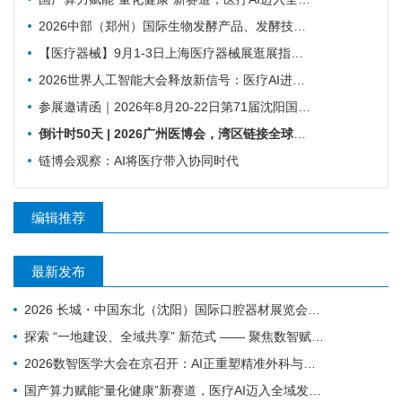
2026中部（郑州）国际生物发酵产品、发酵技术装备博览会
【医疗器械】9月1-3日上海医疗器械展​逛展指南来了！
2026世界人工智能大会释放新信号：医疗AI进入真实场景落地时代
参展邀请函｜2026年8月20-22日第71届沈阳国际医疗器械展览会
倒计时50天 | 2026广州医博会，湾区链接全球，创新驱动健康
链博会观察：AI将医疗带入协同时代
编辑推荐
最新发布
2026 长城・中国东北（沈阳）国际口腔器材展览会暨学术交流会｜火爆邀约中
探索 “一地建设、全域共享” 新范式 —— 聚焦数智赋能 盐城25个人工智能医疗项目揭榜挂帅
2026数智医学大会在京召开：AI正重塑精准外科与基层医疗
国产算力赋能“量化健康”新赛道，医疗AI迈入全域发展新阶段