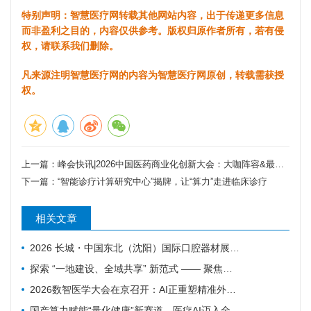
特别声明：智慧医疗网转载其他网站内容，出于传递更多信息
而非盈利之目的，内容仅供参考。版权归原作者所有，若有侵
权，请联系我们删除。
凡来源注明智慧医疗网的内容为智慧医疗网原创，转载需获授
权。
上一篇：
峰会快讯|2026中国医药商业化创新大会：大咖阵容&最新话题公布！
下一篇：
“智能诊疗计算研究中心”揭牌，让“算力”走进临床诊疗
相关文章
2026 长城・中国东北（沈阳）国际口腔器材展览会暨学术交流会｜火爆邀约中
探索 “一地建设、全域共享” 新范式 —— 聚焦数智赋能 盐城25个人工智能医疗项目揭榜挂帅
2026数智医学大会在京召开：AI正重塑精准外科与基层医疗
国产算力赋能“量化健康”新赛道，医疗AI迈入全域发展新阶段