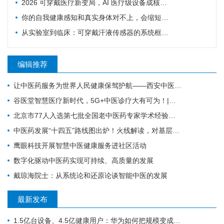
2026 可穿戴医疗新变局，AI 医疗级设备成核心增长引擎
你的自我健康感知和真实身体对不上，会缩短寿命！多国队列研究实锤
从实验室到临床：可穿戴汗液传感器的系统框架与发展路线图
编辑推荐
让中医药服务为世界人民健康保驾护航——西安中医脑病医院为外籍患者服务纪实
谷医堂智慧医疗新时代，5G+中医诊疗大有可为！|谷医堂科技中医
北京市77人入选第七批全国老中医药专家学术经验继承工作指导老师（附名单）
中医药发展“十四五”路线图出炉！火线解读，对基层医生有哪些利好？
鹰眼科技开展智慧中医健康服务进社区活动
数字化驱动中医药实现可持续、高质量的发展
戴琼海院士：从系统论和还原论谈智能中医的发展
最新发布
1.5亿台设备、4.5亿健康用户：华为如何把规模变成数据