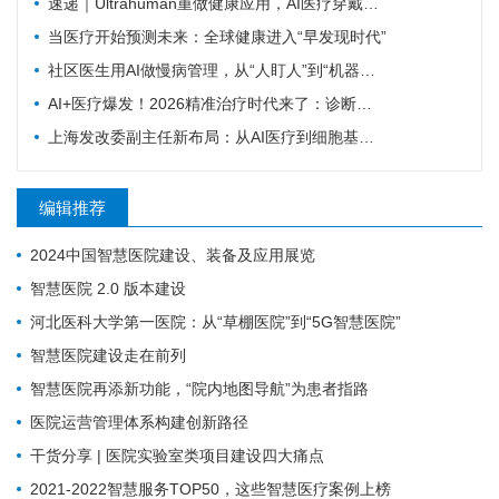
速递｜Ultrahuman重做健康应用，AI医疗穿戴从“看数据”转向“给行动”
当医疗开始预测未来：全球健康进入“早发现时代”
社区医生用AI做慢病管理，从“人盯人”到“机器盯数据”
AI+医疗爆发！2026精准治疗时代来了：诊断准确率98%+，100+罕见病不再“无药可医”？
上海发改委副主任新布局：从AI医疗到细胞基因治疗，探寻前沿医疗产业增长密码
编辑推荐
2024中国智慧医院建设、装备及应用展览
智慧医院 2.0 版本建设
河北医科大学第一医院：从“草棚医院”到“5G智慧医院”
智慧医院建设走在前列
智慧医院再添新功能，“院内地图导航”为患者指路
医院运营管理体系构建创新路径
干货分享 | 医院实验室类项目建设四大痛点
2021-2022智慧服务TOP50，这些智慧医疗案例上榜