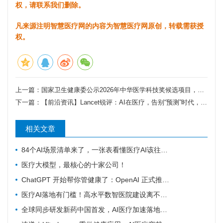
权，请联系我们删除。
凡来源注明智慧医疗网的内容为智慧医疗网原创，转载需获授
权。
上一篇：
国家卫生健康委公示2026年中华医学科技奖候选项目，三大前沿赛道释放重磅信号：AI+多组学、数字精神康复、智慧肿瘤防治
下一篇：
【前沿资讯】Lancet锐评：AI在医疗，告别“预测”时代，进入“导航”新纪元
相关文章
84个AI场景清单来了，一张表看懂医疗AI该往哪发力
医疗大模型，最核心的十家公司！
ChatGPT 开始帮你管健康了：OpenAI 正式推出 Health 功能，AI 进入医疗意味着什么？
医疗AI落地有门槛！高水平数智医院建设离不开16个能力（附自查表）
全球同步研发新药中国首发，AI医疗加速落地——医疗前沿资讯速览