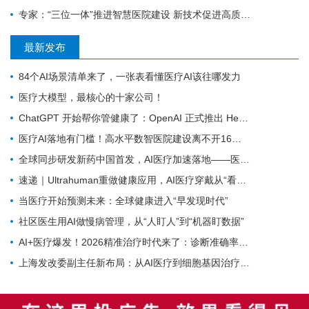
专家：“三位一体”推进智慧医院建设 新技术促进高质量发展
最新发布
84个AI场景清单来了，一张表看懂医疗AI该往哪发力
医疗大模型，最核心的十家公司！
ChatGPT 开始帮你管健康了：OpenAI 正式推出 Health 功能，AI 进入医疗意味着什么？
医疗AI落地有门槛！高水平数智医院建设离不开16个能力（附自查表）
全球同步研发新药中国首发，AI医疗加速落地——医疗前沿资讯速览
速递｜Ultrahuman重做健康应用，AI医疗穿戴从“看数据”转向“给行动”
当医疗开始预测未来：全球健康进入“早发现时代”
社区医生用AI做慢病管理，从“人盯人”到“机器盯数据”
AI+医疗爆发！2026精准治疗时代来了：诊断准确率98%+，100+罕见病不再“无药可医”？
上海发改委副主任新布局：从AI医疗到细胞基因治疗，探寻前沿医疗产业增长密码