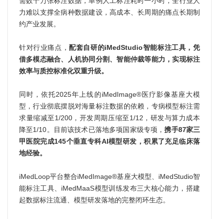
需数十万张标注数据，单例人工标注耗时一小时，全行业人
力难以支撑全病种数据建设，高成本、长周期的痛点长期制
约产业发展。
针对行业痛点，
配套自研的iMedStudio智能标注工具，凭
借多模态融合、人机协同分割、智能仲裁等能力，实现标注
效率与质控标准化双重升级。
同时，依托2025年上线的iMedImage®医疗影像基座大模
型，行业彻底摆脱对海量标注数据的依赖，专病模型标注需
求量缩减至1/200，开发周期压缩至1/12，研发与算力成本
降至1/10。目前该技术已落地多项国家级专项，
携手87家三
甲医院完成145个垂直专科AI模型研发，积累了充足临床落
地经验。
iMedLoop平台整合iMedImage®基座大模型、iMedStudio智
能标注工具、iMedMaaS模型训练发布三大核心能力，搭建
起数据标注流通、模型研发落地的完整闭环生态。