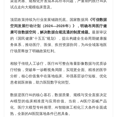
渠道闭塞、规模化开发成本高昂等问题，严重制约医疗AI从
试点走向大规模临床普及。
顶层政策持续为行业发展铺路托底。国家数据局
《可信数据
空间发展行动计划（2024—2028年）》，明确布局医疗健
康可信数据空间，解决数据合规流通的制度难题。
最新审议
的《国民健康“十五五”规划》，提出构建全生命周期健康服
务体系，推动医疗、医保、疾控资源协同，为AI全域落地医
疗场景释放了明确政策红利。
相较于传统人工诊疗，医疗AI可整合海量影像数据与优质诊
疗经验，突破单一诊断视角局限，实现更全面、精准的医学
分析，核心价值集中在落地临床、补强基层诊疗短板、优化
患者就医体验，助力医院数字化转型。
数据是医疗AI的核心基石，数据质量、规模与安全直接决定
AI模型的临床精准度与应用价值。当前，AI医疗器械产品
化、医疗大模型专科推理、AI智能体工程化三大条件全面成
熟，全新的AI医院落地条件已然具备。