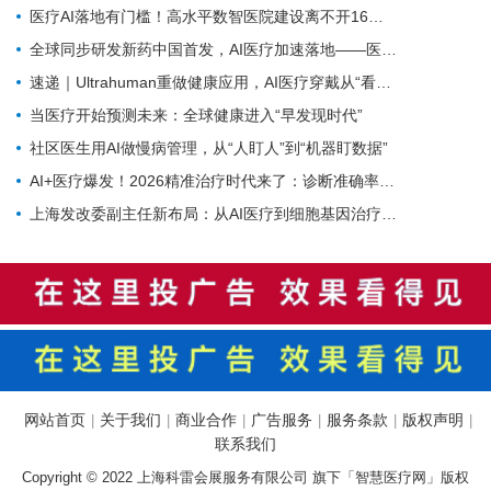
医疗AI落地有门槛！高水平数智医院建设离不开16个能力（附自查表）
全球同步研发新药中国首发，AI医疗加速落地——医疗前沿资讯速览
速递｜Ultrahuman重做健康应用，AI医疗穿戴从“看数据”转向“给行动”
当医疗开始预测未来：全球健康进入“早发现时代”
社区医生用AI做慢病管理，从“人盯人”到“机器盯数据”
AI+医疗爆发！2026精准治疗时代来了：诊断准确率98%+，100+罕见病不再“无药可医”？
上海发改委副主任新布局：从AI医疗到细胞基因治疗，探寻前沿医疗产业增长密码
网站首页
关于我们
商业合作
广告服务
服务条款
版权声明
|
|
|
|
|
|
联系我们
Copyright © 2022 上海科雷会展服务有限公司 旗下「智慧医疗网」版权