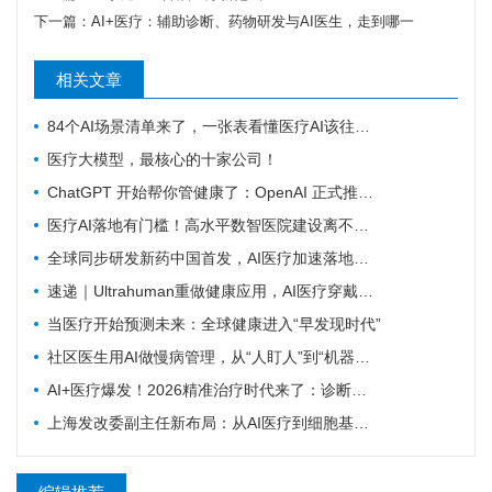
下一篇：
AI+医疗：辅助诊断、药物研发与AI医生，走到哪一
相关文章
84个AI场景清单来了，一张表看懂医疗AI该往哪发力
医疗大模型，最核心的十家公司！
ChatGPT 开始帮你管健康了：OpenAI 正式推出 Health 功能，AI 进入医疗意味着什么？
医疗AI落地有门槛！高水平数智医院建设离不开16个能力（附自查表）
全球同步研发新药中国首发，AI医疗加速落地——医疗前沿资讯速览
速递｜Ultrahuman重做健康应用，AI医疗穿戴从“看数据”转向“给行动”
当医疗开始预测未来：全球健康进入“早发现时代”
社区医生用AI做慢病管理，从“人盯人”到“机器盯数据”
AI+医疗爆发！2026精准治疗时代来了：诊断准确率98%+，100+罕见病不再“无药可医”？
上海发改委副主任新布局：从AI医疗到细胞基因治疗，探寻前沿医疗产业增长密码