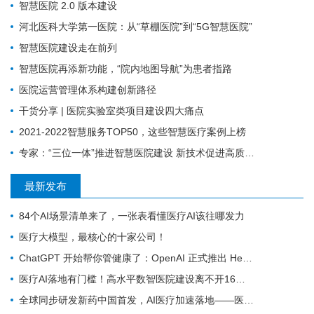
智慧医院 2.0 版本建设
河北医科大学第一医院：从“草棚医院”到“5G智慧医院”
智慧医院建设走在前列
智慧医院再添新功能，“院内地图导航”为患者指路
医院运营管理体系构建创新路径
干货分享 | 医院实验室类项目建设四大痛点
2021-2022智慧服务TOP50，这些智慧医疗案例上榜
专家：“三位一体”推进智慧医院建设 新技术促进高质量发展
最新发布
84个AI场景清单来了，一张表看懂医疗AI该往哪发力
医疗大模型，最核心的十家公司！
ChatGPT 开始帮你管健康了：OpenAI 正式推出 Health 功能，AI 进入医疗意味着什么？
医疗AI落地有门槛！高水平数智医院建设离不开16个能力（附自查表）
全球同步研发新药中国首发，AI医疗加速落地——医疗前沿资讯速览