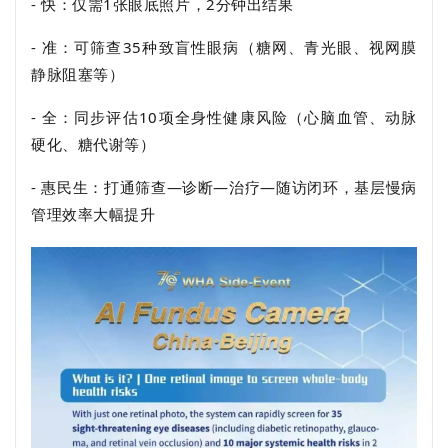
- 快：仅需1张眼底照片，2分钟出结果
- 准：可筛查35种
致盲性眼病
（糖网、青光眼、视网膜
静脉阻塞等）
- 全：同步评估10项全身性健康风险（心脑血管、动脉
硬化、糖代谢等）
- 惠民生：打通筛查—诊断—治疗—随访闭环，基层慢病
管理效率大幅提升