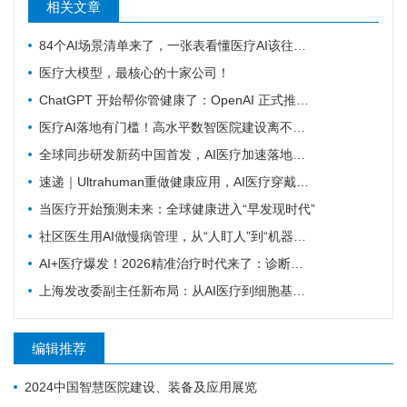
相关文章
84个AI场景清单来了，一张表看懂医疗AI该往哪发力
医疗大模型，最核心的十家公司！
ChatGPT 开始帮你管健康了：OpenAI 正式推出 Health 功能，AI 进入医疗意味着什么？
医疗AI落地有门槛！高水平数智医院建设离不开16个能力（附自查表）
全球同步研发新药中国首发，AI医疗加速落地——医疗前沿资讯速览
速递｜Ultrahuman重做健康应用，AI医疗穿戴从“看数据”转向“给行动”
当医疗开始预测未来：全球健康进入“早发现时代”
社区医生用AI做慢病管理，从“人盯人”到“机器盯数据”
AI+医疗爆发！2026精准治疗时代来了：诊断准确率98%+，100+罕见病不再“无药可医”？
上海发改委副主任新布局：从AI医疗到细胞基因治疗，探寻前沿医疗产业增长密码
编辑推荐
2024中国智慧医院建设、装备及应用展览