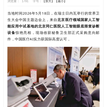
浏览量：
1791
字号：
【加大】
【减小】
当地时间2026年5月18日，在瑞士日内瓦举行的世界卫
生大会中国主题边会上，来自
北京医疗领域国家人工智
能应用中试基地的北京同仁医院人工智能眼底筛查诊断
设备
惊艳亮相，现场收获
秘鲁卫生部
正式采购意向邮
件，中国医疗AI实力获国际高度认可 。