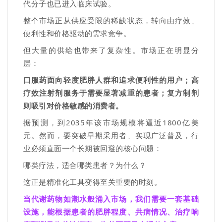
代分子也已进入临床试验。
整个市场正从供应受限的稀缺状态，转向由疗效、
便利性和价格驱动的需求竞争。
但
大量的供给
也带来了复杂性。市场正在明显分
层：
口服药面向轻度肥胖人群和追求便利性的用户；高
疗效注射剂服务于需要显著减重的患者；复方制剂
则吸引对价格敏感的消费者。
据预测，到
2035
年该市场规模将逼近
1800
亿美
元。然而，要突破早期采用者、实现广泛普及，行
业必须直面一个长期被回避的核心问题：
哪类疗法，适合哪类患者？为什么？
这正是精准化工具变得至关重要的时刻。
当代谢药物如潮水般涌入市场，我们需要一套基础
设施，能根据患者的肥胖程度、共病情况、治疗响