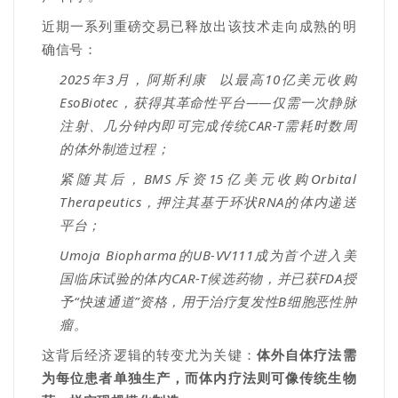
近期一系列重磅交易已释放出该技术走向成熟的明
确信号：
2025
年
3
月，
阿斯利康
以最高
10
亿美元收购
EsoBiotec
，获得其革命性平台
——
仅需一次静脉
注射、几分钟内即可完成传统
CAR-T
需耗时数周
的体外制造过程；
紧随其后，
BMS斥资
15
亿美元收购
Orbital
Therapeutics
，押注其基于环状
RNA
的体内递送
平台；
Umoja Biopharma
的
UB-VV111
成为首个进入美
国临床试验的体内
CAR-T
候选药物，并已获
FDA
授
予
“
快速通道
”
资格，用于治疗复发性
B
细胞恶性肿
瘤。
这背后
经济逻辑的转变尤为关键：
体外自体疗法需
为每位患者单独生产，而体内疗法则可像传统生物