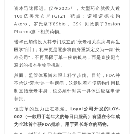
资本迅速跟进。仅在
2025
年，大型药企就投入近
100
亿美元布局
FGF21
靶点：
诺和诺德收购
Akero
，
罗氏拿下
89bio
，
GSK
则抢购了
Boston
Pharma
旗下
相关药物。
诺华已加倍投入其专门成立的
“
衰老相关疾病与再生
医学
”
部门；礼来更是逐步将自身重新定义为一家
“
长
寿公司
”
，不再局限于单一疾病孤岛，而是直接靶向
衰老的根本生物学机制。
然而，监管体系尚未跟上科学步伐。目前，
FDA
并
不承认
“
衰老
”
是一种疾病，这意味着即便药物作用机
制直指衰老本身，也必须针对某一具体适应症申请
获批。
但变革的压力正在积聚。
Loyal
公司开发的
LOY-
002
（
一款用于老年犬的每日口服药
）
有望在今年成
为全球首个获
FDA
批准、用于延长寿命的药物。