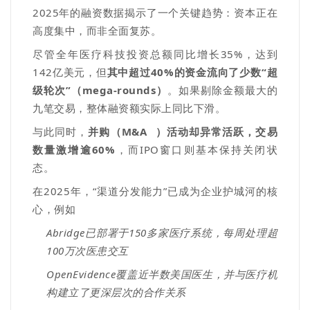
2025
年的融资数据揭示了一个关键趋势：资本正在
高度集中，而非全面复苏。
尽管全年医疗科技投资总额同比增长
35%
，达到
142
亿美元，但
其中超过
40%
的资金流向了少数
“
超
级轮次
”
（
mega-rounds
）
。如果剔除金额最大的
九笔交易，整体融资额实际上同比下滑。
与此同时，
并购（
M&A
）活动却异常活跃，交易
数量激增逾
60%
，而
IPO
窗口则基本保持关闭状
态。
在
2025
年，
“
渠道分发能力
”
已成为企业护城河的核
心
，例如
Abridge
已部署于
150
多家医疗系统，每周处理超
100
万次医患交互
OpenEvidence
覆盖近半数美国医生，并与医疗机
构建立了更深层次的合作关系