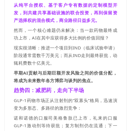
从纯平台授权、基于客户专有数据的定制模型开
发，到共建共享基础设施的联合投资，再到保留资
产选择权的混合模式，商业路径日益多元。
然而，一个核心难题仍未解决：当一款药物最终成
功上市，
AI
在其中应获得多大比例的价值回报？
现实很清晰：推进一个项目到
IND
（临床试验申请）
阶段通常需数千万美元；而从
IND
走到最终获批，动
辄耗费数十亿美元。
早期
AI
贡献与后期巨额开发风险之间的价值分配，
将成为未来数年各方博弈与谈判的焦点。
趋势四：减肥药
，
走向下半场
GLP-1
药物市场正从注射剂的
“
双寡头
”
格局，迅速演
变为多
形态
、多路径的激烈竞争：
诺和诺德的口服司美格鲁肽已上市，礼来的口服
GLP-1
激动剂
等待获批；复方制剂仍在流通；下一