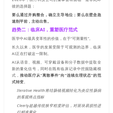
彼的选择题：
要么通过并购整合，确立主导地位；要么
在壁垒急
速削平前，
主动出售。
趋势二：
临床
AI
，重塑医疗范式
医学中
AI
最具变革性的价值，在于
“
可测量性
”
。
长久以来，医学的发展受限于可观测的边界，临床
AI
正在打破这一限制。
AI从语音、视频、可穿戴设备和分子数据中提取全
新的量化信号，同时在既有临床记录中挖掘隐藏模
式，
推动医疗从
“
离散事件
”
向
“
连续生理状态
”
的范
式转变
。
Iterative Health
将结肠镜视频转化为炎症性肠病
的客观终点指标
Cleerly
超越传统狭窄程度评估，对斑块易损性进
行精准量化