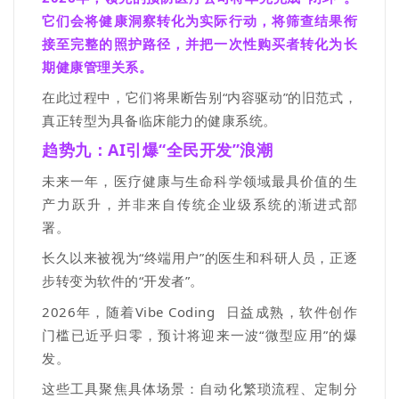
它们会将健康洞察转化为实际行动，将筛查结果衔
接至完整的照护路径，并把一次性购买者转化为长
期健康管理关系。
在此过程中，它们将果断告别
“
内容驱动
”
的旧范式，
真正转型为具备临床能力的健康系统。
趋势九：AI引爆“全民开发”浪潮
未来一年，医疗健康与生命科学领域最具价值的生
产力跃升，并非来自传统企业级系统的渐进式部
署。
长久以来被视为
“
终端用户
”
的医生和科研人员，正逐
步转变为软件的
“开发者
”
。
2026
年，随着
Vibe Coding
日益成熟，软件创作
门槛已近乎归零，预计将迎来一波
“
微型应用
”
的爆
发。
这些工具聚焦具体场景：自动化繁琐流程、定制分