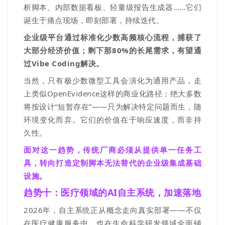
析脚本、内部数据看板、轻量级报告生成器
……
它们
诞生于痛点现场，即刻部署，持续迭代。
企业级平台通过标准化少数高频核心流程，捕获了
大部分经济价值；剩下那
80%
的长尾需求，有望通
过
Vibe Coding解决。
当然，只有极少数微型工具会演化为通用产品，走
上类似
OpenEvidence
这样的商业化路径；绝大多数
将按设计
“
短暂存在
”——
只为解决特定问题而生，随
环境变化而弃。它们的价值在于响应速度，而非持
久性。
面对这一趋势，传统厂商必须从提供单一任务工
具，转向打造定制脚本无法替代的企业级集成基础
设施。
趋势十：医疗领域的AI
自主系统，加速落地
2026
年，自主系统正从概念走向真实部署
——
不仅
在医疗健康服务中，也在生命科学研发领域全面铺