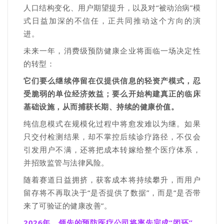
人口结构变化、用户期望提升，以及对
“
被动治病
”
模
式日益加深的不信任，正共同推动
这个方向的
演
进。
未来一年，消费级预防健康企业将面临一场决定性
的转型：
它们要么继续停留在仅提供信息的轻资产模式，忍
受脆弱的单位经济效益；要么开始构建真正的临床
基础设施，从而捕获长期、持续的健康价值。
纯信息模式在规模化过程中将愈发难以为继。如果
只交付检测结果，却不掌控后续诊疗路径，不仅会
引发用户不满，还将把成本转嫁给整个医疗体系，
并招致监管与法律风险。
随着赛道日益拥挤，获客成本将持续攀升，而用户
留存将不再取决于
“
是否提供了数据
”
，而是
“
是否带
来了可验证的健康改善
”
。
2026
年，领先的预防
医疗公司
将率先
完成
“
闭环
”。