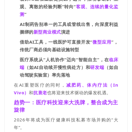
观、离散的经验判断”转向“
客观、连续的量化监
测
”
AI
制药告别单一的工具或管线出售，向深度利益
捆绑的
新型商业模式
演进
借助
AI
工具，一线医护可直接开发“
微型应用
”，
传统厂商必须向基础设施转型
医疗系统从“人机协作”迈向“智能自主”，在
临床
端
（如
AI
自动续开慢性病处方）和
研发端
（如自
动驾驶实验室）率先落地
在
AI
重塑
医疗的同时，
减肥药、体内疗法（
In
Vivo
）
和
抗衰老
也将迎来技术驱动的爆发机遇。
趋势一：医疗科技迎来大洗牌，整合成为主
旋律
2026
年将成为医疗健康科技私募市场并购的
“
大
年
”
。