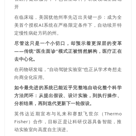
开
在临床端，美国犹他州率先迈出关键一步：成为全
美首个授权
AI
系统在严格限定条件下，自动续开特
定慢性病处方药的州。
尽管这只是一个小切口，却预示着更深层的变革
——
传统
“
医生面诊
”
模式正被悄然解构，医疗正在
去中心化。
在药物研发端，
“
自动驾驶实验室
”
也正从学术奇想走
向商业化应用。
如今最先进的系统已能近乎完整地自动化整个科学
方法闭环：从提出假设、设计实验，到执行操作、
分析结果，再到迭代更新下一轮假设。
英伟达近期宣布与礼来和赛默飞世尔（
Thermo
Fisher
）合作，目标正是让科研仪器具备智能，推
动实验室向高度自主演进。