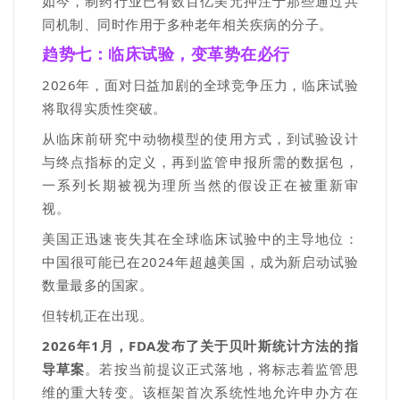
如今，制药行业已有数百亿美元押注于那些通过共
同机制、同时作用于多种老年相关疾病的分子。
趋势七：
临床试验
，变革势在必行
2026
年，面对日益加剧的全球竞争压力，临床试验
将取得实质性突破。
从临床前研究中动物模型的使用方式，到试验设计
与终点指标的定义，再到监管申报所需的数据包，
一系列长期被视为理所当然的假设正在被重新审
视。
美国正迅速丧失其在全球临床试验中的主导地位：
中国很可能已在
2024
年超越美国，成为新启动试验
数量最多的国家
。
但
转机正在出现。
2026
年
1
月，
FDA
发布了关于贝叶斯统计方法的指
导草案
。
若按当前提议正式落地，将标志着监管思
维的重大转变。该框架首次系统性地允许申办方在