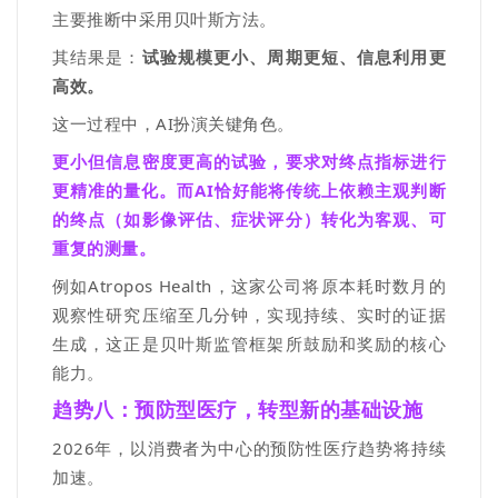
主要推断中采用贝叶斯方法
。
其结果是：
试验规模更小、周期更短、信息利用更
高效。
这一过程中，
AI
扮演关键角色。
更小但信息密度更高的试验，要求对终点指标进行
更精准的量化。而
AI
恰好能将传统上依赖主观判断
的终点（如影像评估、症状评分）转化为客观、可
重复的测量。
例如
Atropos Health
，这家公司
将原本耗时数月的
观察性研究压缩至几分钟，实现持续、实时的证据
生成
，
这正是贝叶斯监管框架所鼓励和奖励的核心
能力。
趋势八：
预防型
医疗
，转型新的基础设施
2026
年，以消费者为中心的预防性医疗趋势将持续
加速。