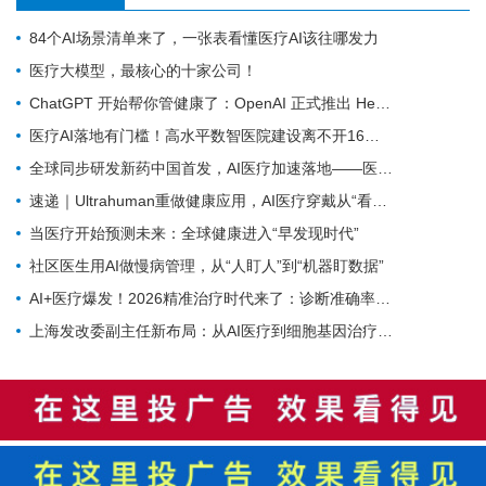
84个AI场景清单来了，一张表看懂医疗AI该往哪发力
医疗大模型，最核心的十家公司！
ChatGPT 开始帮你管健康了：OpenAI 正式推出 Health 功能，AI 进入医疗意味着什么？
医疗AI落地有门槛！高水平数智医院建设离不开16个能力（附自查表）
全球同步研发新药中国首发，AI医疗加速落地——医疗前沿资讯速览
速递｜Ultrahuman重做健康应用，AI医疗穿戴从“看数据”转向“给行动”
当医疗开始预测未来：全球健康进入“早发现时代”
社区医生用AI做慢病管理，从“人盯人”到“机器盯数据”
AI+医疗爆发！2026精准治疗时代来了：诊断准确率98%+，100+罕见病不再“无药可医”？
上海发改委副主任新布局：从AI医疗到细胞基因治疗，探寻前沿医疗产业增长密码