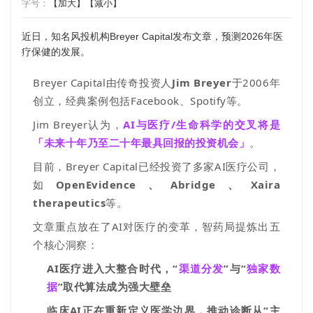
字号：
【加大】
【减小】
近日，知名风投机构Breyer Capital发布文章，预测2026年医
疗保健的发展。
Breyer Capital
由传奇投资人
Jim Breyer
于
2006
年
创立，
经典案例包括
Facebook
、
Spotify
等。
Jim Breyer
认为，
AI
与医疗
/
生命科学的交叉将是
「未来十年乃至二十年最具回报的投资机会」
。
目前，
Breyer Capital
已经投资了多家
AI
医疗公司，
如
OpenEvidence、
Abridge
、X
aira
therapeutics
等。
文章重点放在了
AI
对医疗的变革，智药局提炼出五
个核心洞察：
AI
医疗进入大整合时代，“
渠道分发
”与“
独家数
据
”取代算法成为强大壁垒
临床
AI
正在重新定义医学边界，推动诊断从“主