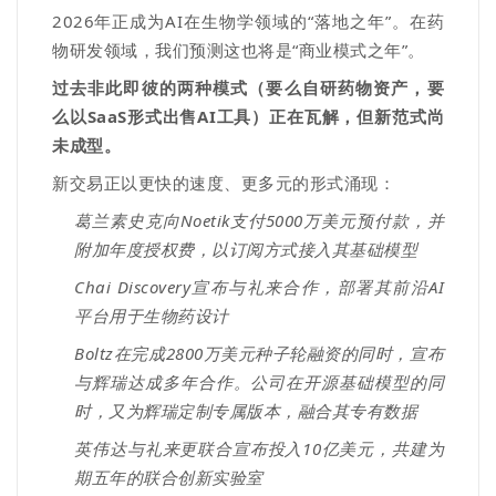
2026
年
正成为
AI
在生物学领域的
“
落地之年
”
。在药
物研发领域，我们预测这也将是
“
商业模式之年
”
。
过去非此即彼的两种模式（要么自
研
药物资产，要
么以
SaaS
形式出售
AI
工具）正在瓦解，但新范式尚
未成型。
新交易正以更快的速度、更多元的形式涌现：
葛兰素史克向
Noetik
支付
5000
万美元预付款，并
附加年度授权费，以订阅方式接入其基础模型
Chai Discovery
宣布与礼来合作，部署其前沿
AI
平台用于生物药设计
Boltz
在完成
2800
万美元种子轮融资的同时，宣布
与辉瑞达成多年合作
。公司在
开源基础模型
的同
时
，又为辉瑞定制专属版本，融合其专有数据
英伟达与礼来更联合宣布投入
10
亿美元，共建为
期五年的联合创新实验室