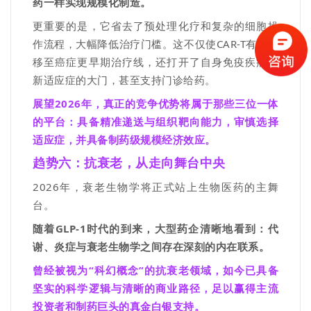
药一样实现规模化制造。
更重要的是，它省去了预处理化疗和复杂的细胞操
作流程，大幅降低治疗门槛。
这不仅使
CAR-T
有望前
移至癌症更早期治疗线，还打开了自身免疫疾病等
新适应症的大门，甚至支持门诊给药。
展望2026年，真正的竞争优势将属于那些三位一体
的平台：具备精准递送与组织靶向能力，审慎选择
适应症，并具备制药级规模经济效应。
趋势六：
抗衰老
，
从走向舞台中央
2026
年，衰老生物学将正式站上生物医药的主舞
台
。
随着
GLP-1
时代的到来，大型药企清晰地看到：代
谢、炎症与衰老生物学之间存在深刻的内在联系。
曾经被视为
“
科幻概念
”
的抗衰老领域，如今已具备
坚实的科学逻辑与清晰的商业路径，足以赢得主流
投资者和制药巨头的真金白银支持。