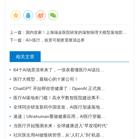
上一篇：
国内首家！上海瑞金医院研发的瑞智病理大模型落地邯郸市中心医院
下一篇：
AI+医疗，前景可期更需厘清边界
相关文章
84个AI场景清单来了，一张表看懂医疗AI该往哪发力
医疗大模型，最核心的十家公司！
ChatGPT 开始帮你管健康了：OpenAI 正式推出 Health 功能，AI 进入医疗意味着什么？
医疗AI落地有门槛！高水平数智医院建设离不开16个能力（附自查表）
全球同步研发新药中国首发，AI医疗加速落地——医疗前沿资讯速览
速递｜Ultrahuman重做健康应用，AI医疗穿戴从“看数据”转向“给行动”
当医疗开始预测未来：全球健康进入“早发现时代”
社区医生用AI做慢病管理，从“人盯人”到“机器盯数据”