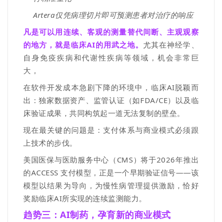
Artera
仅凭病理切片即可预测患者对治疗的响应
凡是可以用连续、客观的测量替代间断、主观观察
的地方，就是临床
AI
的用武之地。
尤其
在神经学、
自身免疫疾病和代谢性疾病等领域，机会
非常
巨
大，
在软件开发成本急剧下降的环境中，临床
AI
脱颖而
出：独家数据资产、监管认证（如
FDA/CE
）以及临
床验证成果，共同构筑起一道无法复制的壁垒。
现在最关键的问题是：支付体系与商业模式必须跟
上技术的步伐。
美国医保与医助服务中心（
CMS
）将于
2026
年推出
的
ACCESS
支付模型，正是一个早期验证信号
——
该
模型以结果为导向，为慢性病管理提供激励，恰好
奖励临床
AI
所实现的连续监测能力。
趋势三：
AI制药，孕育新的商业模式