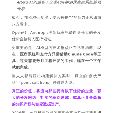
Artera AI
则服务了全美
40%
的泌尿生殖系统肿瘤
专家
如今，
“
要么整合扩张，要么被整合
”
的压力正从四面
八方袭来
。
OpenAI
、
Anthropic
等新玩家凭借自身强大的分发
优势直接切入医疗领域。
更重要的是，
AI
模型的技术壁垒正在迅速消解
。现
在，
医疗系统和支付方只需借助
Claude Code
等工
具，过去需要数月工程开发的工作，现在一个下午
就能完成。
当人人都能轻松构建解决方案时，孤立的
“
点状产
品
”
（
point solutions
）便难以为继。
真正的价值，将流向那些拥有以下优势的企业：强
大的分发网络、扎实的基础设施，或真正具备壁垒
的知识产权与独家数据资产。
2026
年，医疗科技公司的董事会将面临一道非此即