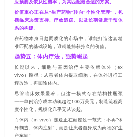
应预测及依从性概率，为其匹配最合适的方案。
价值重心正在从
“
生产药物
”
转向
“
个性化管理
”
，
包
括临床决策支持、疗效追踪、以及长期健康干预体
系的构建。
在药物本身日趋同质化的市场中，谁能打造这套精
准匹配的基础设施，谁就能捕获持久的价值。
趋势五：
体内疗法，强势崛起
长期以来，细胞与基因治疗主要依赖
体外
（
ex
vivo
）路径：从患者体内提取细胞，在体外进行工
程改造，再回输体内。
尽管临床效果显著，但这一模式存在结构性瓶颈
——
单例治疗成本动辄超过
100
万美元，制造流程高
度个性化，规模化几乎无从谈起。
而
体内
（
in vivo
）递送正在颠覆这一范式：不再
“
体
外制造、体内注射
”
，而是让患者自身成为药物的
“
生
产车间
”
。