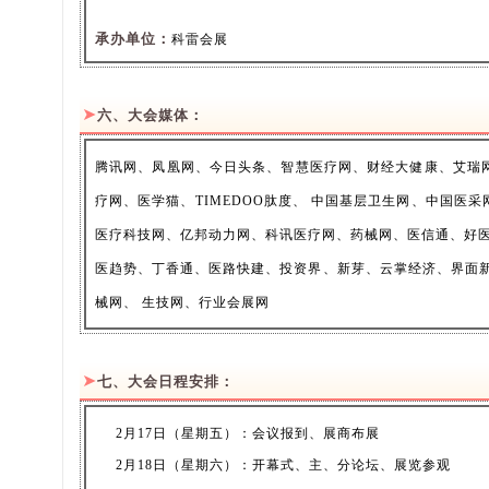
承办单
位：
科雷会展
➤
六、大会媒体：
腾讯网、凤凰网、今日头条、智慧医疗网、财经大健康、艾瑞网、
疗网、医学猫、TIMEDOO肽度、 中国基层卫生网、中国
医疗科技网、亿邦动力网、科讯医疗网、药械网、医信通、好
医趋势、丁香通、医路快建、投资界、新芽、云掌经济、界面新闻
械网、 生技网、行业会展网
➤
七、大会日程安排：
2月17日
（
星期五）：会议报到、展商布展
2月18日
（
星期六）：开幕式、主、分论坛、展览参观