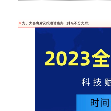
➤
九
、大会出席及拟邀请嘉宾（排名不分先后）