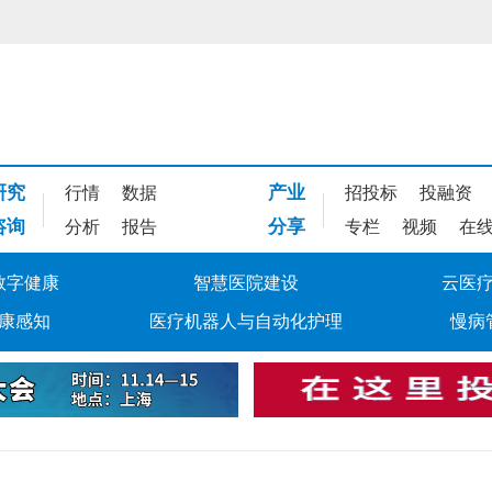
研究
产业
行情
数据
招投标
投融资
咨询
分享
分析
报告
专栏
视频
在
数字健康
智慧医院建设
云医
康感知
医疗机器人与自动化护理
慢病