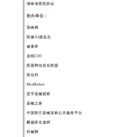
湖南省医院协会
协办单位：
雷峰
网
医健
AI掘金志
健
康界
连
线CIO
医
盟网信息化联盟
医
信邦
Me
dRobot
思
宇器械观察
器
械之家
中
国医疗器械采购公共服务平台
麟越医生速聘
药
械网