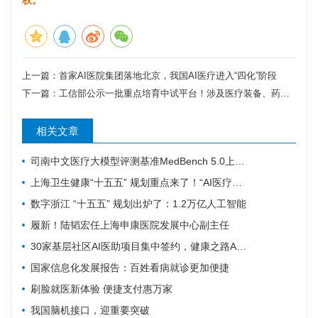
权。
上一篇：
首家AI医院集团落地北京，我国AI医疗进入“四化”阶段
下一篇：
工信部公示一批重点培育中试平台！涉及医疗装备、药品、生物制造、脑机接口
相关文章
司南中文医疗大模型评测基准MedBench 5.0上新，超31万次评测持续筑牢安全防线
上海卫生健康“十五五” 规划重点来了！“AI医疗覆盖率100%”成硬指标
数字浙江 “十五五” 规划出炉了：1.2万亿人工智能
履新！陆韬宏任上海申康医院发展中心副主任
30家基层社区AI医助项目集中签约，健康之路AI数字员工规模化落地再提速
国家信息化发展报告：百姓看病就诊更加便捷
刷脸就医新体验 便捷支付惠万家
我国脑机接口，迎重要突破