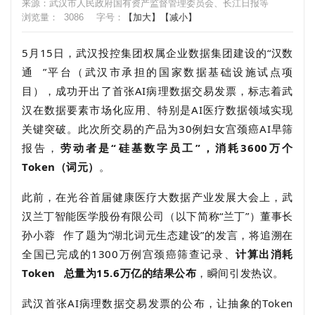
来源：武汉市人民政府国有资产监督管理委员会、长江日报等
浏览量：
3086
字号：
【加大】
【减小】
5月15日，武汉投控集团权属企业数据集团建设的“
汉数
通
”平台（武汉市承担的国家数据基础设施试点项
目），成功开出了首张AI病理数据交易发票，标志着武
汉在数据要素市场化应用、特别是AI医疗数据领域实现
关键突破。此次所交易的产品为30例妇女宫颈癌AI早筛
报告，
劳动者是“硅基数字员工”，消耗3600万个
Token（词元）
。
此前，在光谷首届健康医疗大数据产业发展大会上，武
汉兰丁智能医学股份有限公司（以下简称“兰丁”）董事长
孙小蓉
作了题为“湖北词元生态建设”的发言，将追溯在
全国已完成的1300
万例宫颈癌筛查记录、
计算出消耗
Token
总量为15.6
万亿
的结果公布
，瞬间引发热议。
武汉首张
AI
病理数据交易发票的公布，让抽象的
Token